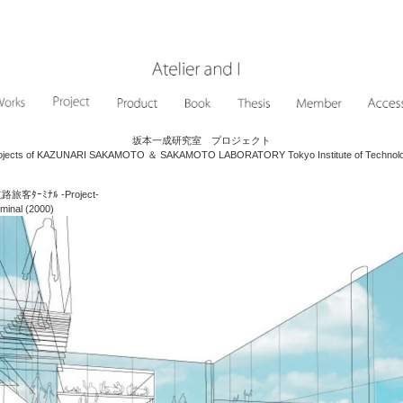
坂本一成研究室 プロジェクト
ojects of KAZUNARI SAKAMOTO ＆ SAKAMOTO LABORATORY Tokyo Institute of Technol
ﾀｰﾐﾅﾙ -Project-
minal (2000)